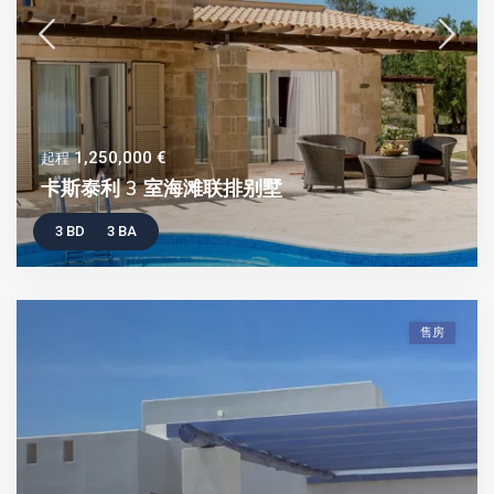
1,250,000 €
起程
卡斯泰利 3 室海滩联排别墅
3 BD
3 BA
售房