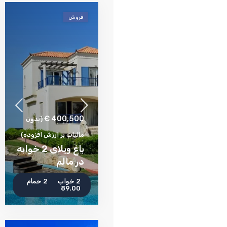
فروش
400,500 €
(بدون
مالیات بر ارزش افزوده)
باغ ویلای 2 خوابه
در مالم
2 خواب
2 حمام
89.00