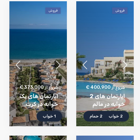
فروش
فروش
373,000 €
400,900 €
شروع از
شروع از
اپارتمان های 2
اپارتمان های یک
خوابه در مالم
خوابه در کرت
2 خواب
2 حمام
1 خواب