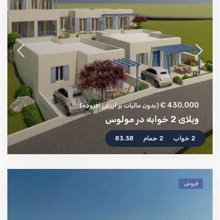
430,000 €
(بدون مالیات بر ارزش افزوده)
ویلای 2 خوابه در مولوس
2 خواب
2 حمام
83.38
فروش