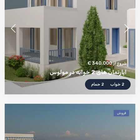
340,000 €
شروع از
اپارتمان های 2 خوابه در مولوس
2 خواب
2 حمام
فروش