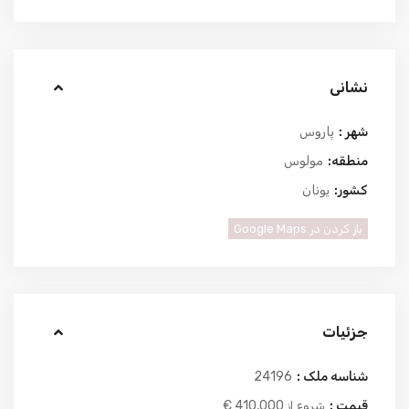
نشانی
شهر :
پاروس
منطقه:
مولوس
کشور:
یونان
باز کردن در Google Maps
جزئیات
شناسه ملک :
24196
قیمت :
410,000 €
شروع از