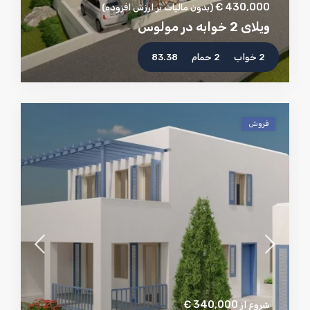
430,000 €
(بدون مالیات بر ارزش افزوده)
ویلای 2 خوابه در مولوس
2 خواب
2 حمام
83.38
فروش
340,000 €
شروع از