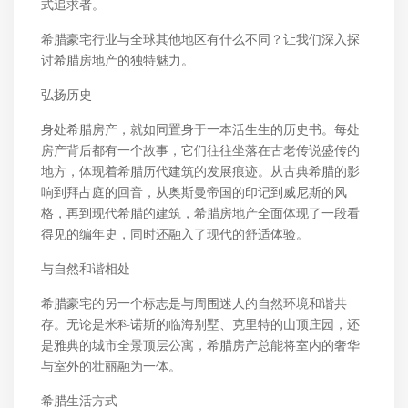
式追求者。
希腊豪宅行业与全球其他地区有什么不同？让我们深入探
讨希腊房地产的独特魅力。
弘扬历史
身处希腊房产，就如同置身于一本活生生的历史书。每处
房产背后都有一个故事，它们往往坐落在古老传说盛传的
地方，体现着希腊历代建筑的发展痕迹。从古典希腊的影
响到拜占庭的回音，从奥斯曼帝国的印记到威尼斯的风
格，再到现代希腊的建筑，希腊房地产全面体现了一段看
得见的编年史，同时还融入了现代的舒适体验。
与自然和谐相处
希腊豪宅的另一个标志是与周围迷人的自然环境和谐共
存。无论是米科诺斯的临海别墅、克里特的山顶庄园，还
是雅典的城市全景顶层公寓，希腊房产总能将室内的奢华
与室外的壮丽融为一体。
希腊生活方式