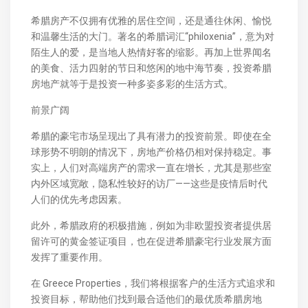
希腊房产不仅拥有优雅的居住空间，还是通往休闲、愉悦
和温馨生活的大门。著名的希腊词汇“philoxenia”，意为对
陌生人的爱，是当地人热情好客的缩影。再加上世界闻名
的美食、活力四射的节日和悠闲的地中海节奏，投资希腊
房地产就等于是投资一种多姿多彩的生活方式。
前景广阔
希腊的豪宅市场呈现出了具有潜力的投资前景。即使在全
球形势不明朗的情况下，房地产价格仍相对保持稳定。事
实上，人们对高端房产的需求一直在增长，尤其是那些室
内外区域宽敞，隐私性较好的访厂——这些是疫情后时代
人们的优先考虑因素。
此外，希腊政府的积极措施，例如为非欧盟投资者提供居
留许可的黄金签证项目，也在促进希腊豪宅行业发展方面
发挥了重要作用。
在 Greece Properties，我们将根据客户的生活方式追求和
投资目标，帮助他们找到最合适他们的最优质希腊房地