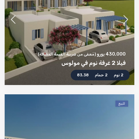
430,000 يورو
(مُعفى من ضريبة القيمة المضافة)
فيلا 2 غرفة نوم في مولوس
2 نوم
2 حمام
83.38
للبيع