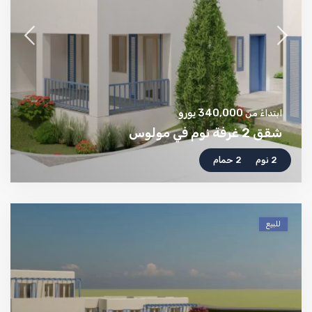
340,000 يورو
ابتداءً من
شقق 2 غرفة نوم في مولوس
2 نوم
2 حمام
للبيع