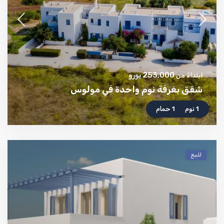
253,000 يورو
ابتداءً من
شقق بغرفة نوم واحدة في مولوس
1 نوم
1 حمام
للبيع