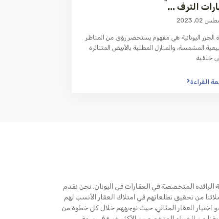
رات الترف ...
02, 2023
 الجزر اليونانية هي مفهوم يستحضر رؤى من المناظر
يعية المشمسة، والمنازل المطلية بالأبيض المتناثرة
ى خلفية
عة القراءة
Greece هي المنصة الرائدة المتخصصة في العقارات في اليونان. نحن نقدم
ائنا من تحقيق تطلعاتهم في امتلاك العقار الأنسب لهم
نحو اختيار العقار المثالي، حيث نوجههم خلال كل خطوة من
يقنا من الخبراء المتخصصين الأكثر خبرة في سوق