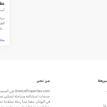
عقا
أغسطس 
حياة
الطب
...
عل
متاب
سريعة
من نحن
Properties.com
خدمات استثنائية وشاملة لتمكين عمل
في اليونان. معنا تبدأ رحلة عملاءنا 
نا
خطوات عملية الشراء. نحن نفتخر بفر